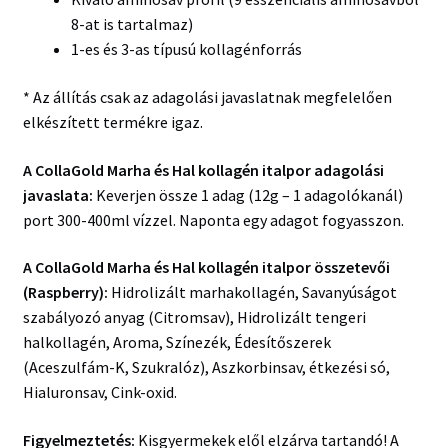
8-at is tartalmaz)
1-es és 3-as típusú kollagénforrás
* Az állítás csak az adagolási javaslatnak megfelelően
elkészített termékre igaz.
A CollaGold Marha és Hal kollagén italpor adagolási
javaslata:
Keverjen össze 1 adag (12g – 1 adagolókanál)
port 300-400ml vízzel. Naponta egy adagot fogyasszon.
A CollaGold Marha és Hal kollagén italpor összetevői
(Raspberry):
Hidrolizált marhakollagén, Savanyúságot
szabályozó anyag (Citromsav), Hidrolizált tengeri
halkollagén, Aroma, Színezék, Édesítőszerek
(Aceszulfám-K, Szukralóz), Aszkorbinsav, étkezési só,
Hialuronsav, Cink-oxid.
Figyelmeztetés:
Kisgyermekek elől elzárva tartandó! A