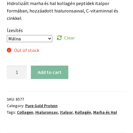
Hidrolizált marha és hal kollagén peptidek italpor
formában, hozzáadott hialuronsavval, C-vitaminnal és
cinkkel.
Ízesítés
Clear
Out of stock
CollaGold
Add to cart
Marha
és
Hal
kollagén
SKU:
8577
Category:
Pure Gold Protein
italpor
Tags:
Collagen
,
Hialuronsav
,
Italpor
,
Kollagén
,
Marha és Hal
hialuronsavval
(300g)
quantity