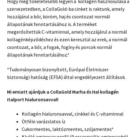
Hogy még tökéletesebb legyen a kollagén hasznosulása a
szervezetedben, a CollaGold-ba cinket is raktunk, amely
hozzájárul a bőr, köröm, haj és csontozat normál
állapotának fenntartásához is. A terméket
megerősítettük C-vitaminnal, amely hozzájárul a normál
kollagénképződéshez és ezen keresztül az erek, a normál
csontozat, a bőr, a fogak, fogíny és porcok normál
állapotának fenntartásához.*
*Tudományosan bizonyított, Európai Élelmiszer
biztonsági hatóság (EFSA) által engedélyezett állítások.
Mi emiatt ajánljuk a CollaGold Marha és Hal kollagén
italport hialuronsavval!
Kollagén hialuronsavval, cinkkel és C-vitaminnal
Ötféle varázslatos íz
Cukormentes, laktózmentes, szójamentes*
Kiváló aminosav profil (9 esszenciális aminosavból