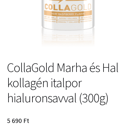
CollaGold Marha és Hal
kollagén italpor
hialuronsavval (300g)
5 690
Ft