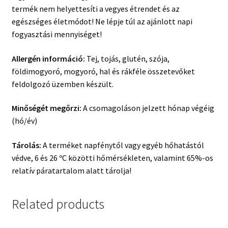
termék nem helyettesíti a vegyes étrendet és az
egészséges életmódot! Ne lépje túl az ajánlott napi
fogyasztási mennyiséget!
Allergén információ:
Tej, tojás, glutén, szója,
földimogyoró, mogyoró, hal és rákféle összetevőket
feldolgozó üzemben készült.
Minőségét megőrzi:
A csomagoláson jelzett hónap végéig
(hó/év)
Tárolás:
A terméket napfénytől vagy egyéb hőhatástól
védve, 6 és 26 ºC közötti hőmérsékleten, valamint 65%-os
relatív páratartalom alatt tárolja!
Related products