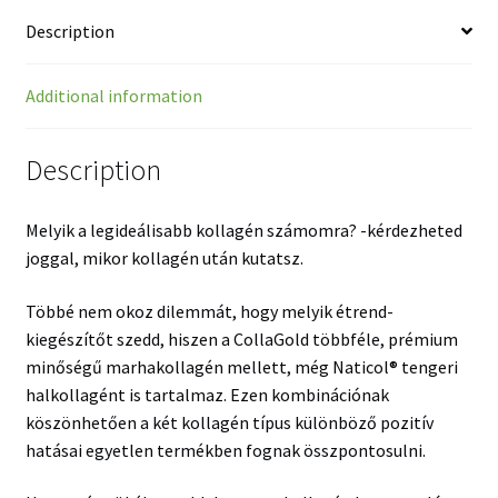
Description
Additional information
Description
Melyik a legideálisabb kollagén számomra? -kérdezheted
joggal, mikor kollagén után kutatsz.
Többé nem okoz dilemmát, hogy melyik étrend-
kiegészítőt szedd, hiszen a CollaGold többféle, prémium
minőségű marhakollagén mellett, még Naticol® tengeri
halkollagént is tartalmaz. Ezen kombinációnak
köszönhetően a két kollagén típus különböző pozitív
hatásai egyetlen termékben fognak összpontosulni.