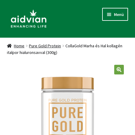
Ugrás
Kilépés
Menü
a
a
navigációhoz
tartalomba
Kezdőlap
Home
Pure Gold Protein
CollaGold Marha és Hal kollagén
italpor hialuronsavval (300g)
Adatkezelés és Cookie kezelés
Általános Szerződési Feltételek
Fiókom
Kosár
Pénztár
Termékek