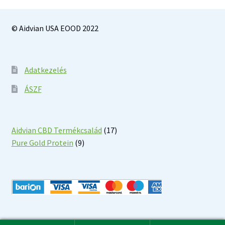
© Aidvian USA EOOD 2022
Adatkezelés
ÁSZF
17
Aidvian CBD Termékcsalád
17
9
products
Pure Gold Protein
9
products