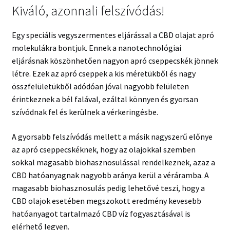
Kiváló, azonnali felszívódás!
Egy speciális vegyszermentes eljárással a CBD olajat apró
molekulákra bontjuk. Ennek a nanotechnológiai
eljárásnak köszönhetően nagyon apró cseppecskék jönnek
létre. Ezek az apró cseppek a kis méretükből és nagy
összfelületükből adódóan jóval nagyobb felületen
érintkeznek a bél falával, ezáltal könnyen és gyorsan
szívódnak fel és kerülnek a vérkeringésbe.
A gyorsabb felszívódás mellett a másik nagyszerű előnye
az apró cseppecskéknek, hogy az olajokkal szemben
sokkal magasabb biohasznosulással rendelkeznek, azaz a
CBD hatóanyagnak nagyobb aránya kerül a véráramba. A
magasabb biohasznosulás pedig lehetővé teszi, hogy a
CBD olajok esetében megszokott eredmény kevesebb
hatóanyagot tartalmazó CBD víz fogyasztásával is
elérhető legyen.