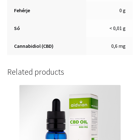
Fehérje
0 g
Só
< 0,01 g
Cannabidiol (CBD)
0,6 mg
Related products