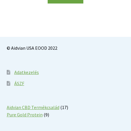
© Aidvian USA EOOD 2022
Adatkezelés
ÁSZF
17
Aidvian CBD Termékcsalád
17
9
products
Pure Gold Protein
9
products