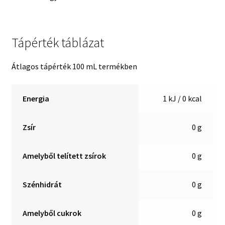
Tápérték táblázat
Átlagos tápérték 100 mL termékben
Energia
1 kJ / 0 kcal
Zsír
0 g
Amelyből telített zsírok
0 g
Szénhidrát
0 g
Amelyből cukrok
0 g