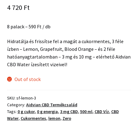
4 720
Ft
8 palack – 590 Ft / db
Hidratálja és frissítse fel a magát a cukormentes, 3 féle
ízben – Lemon, Grapefruit, Blood Orange – és 2 féle
hatóanyagtartalomban – 3 mg és 10 mg – elérhető Aidvian
CBD Water ízesített vizeivel!
Out of stock
SKU:
sf-lemon-3
Category:
Aidvian CBD Termékcsalád
Tags:
0 g cukor
,
0 g energia
,
3 mg CBD
,
500 ml
,
CBD Víz
,
CBD
Water
,
Cukormentes
,
lemon
,
Zero