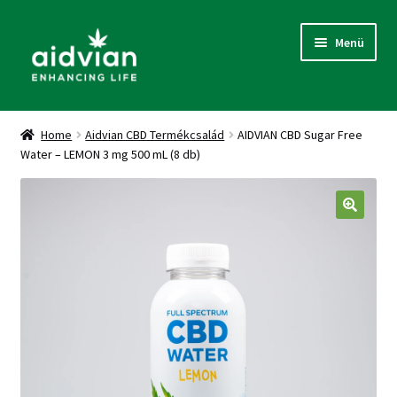
Ugrás
Kilépés
Menü
a
a
navigációhoz
tartalomba
Kezdőlap
Home
Aidvian CBD Termékcsalád
AIDVIAN CBD Sugar Free
Water – LEMON 3 mg 500 mL (8 db)
Adatkezelés és Cookie kezelés
Általános Szerződési Feltételek
Fiókom
Kosár
Pénztár
Termékek