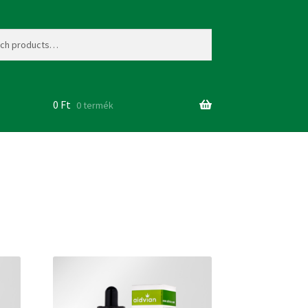
0
Ft
0 termék